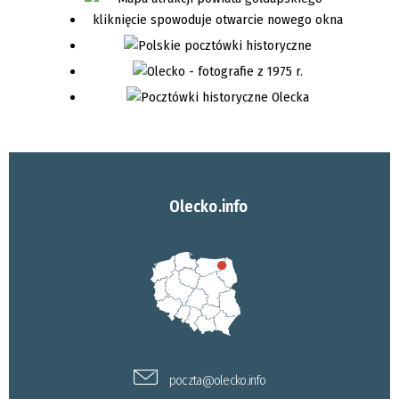
Olecko.info
poczta@olecko.info