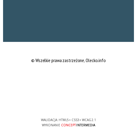
© Wszelkie prawa zastrzeżone, Olecko.info
WALIDACJA:
HTML5
+
CSS3
+
WCAG 2.1
WYKONANIE
CONCEPT
INTERMEDIA