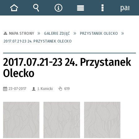
panel
Strona
Wyszukiwarka
Narzędzia
Menu
Menu
główna
główne
szczegółowe
MAPA STRONY
GALERIE ZDJĘĆ
PRZYSTANEK OLECKO
2017.07.21-23 24. PRZYSTANEK OLECKO
2017.07.21-23 24. Przystanek
Olecko
23-07-2017
J. Kunicki
619