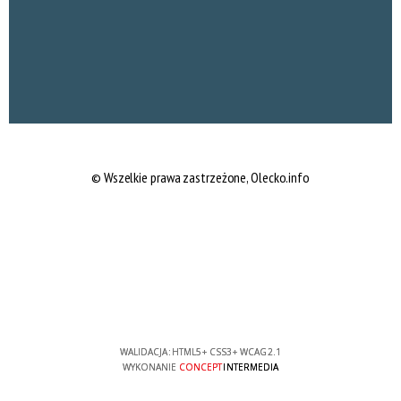
© Wszelkie prawa zastrzeżone, Olecko.info
WALIDACJA:
HTML5
+
CSS3
+
WCAG 2.1
WYKONANIE
CONCEPT
INTERMEDIA