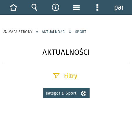
panel
Strona
Wyszukiwarka
Narzędzia
Menu
Menu
główna
główne
szczegółowe
MAPA STRONY
AKTUALNOŚCI
SPORT
AKTUALNOŚCI
Filtry
Szukana fraza
Kategoria:
Sport
Usuń
ten
filtr
Data publikacji
—