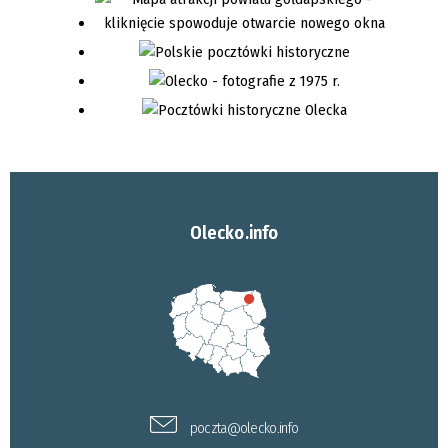
Olecko.info
poczta@olecko.info